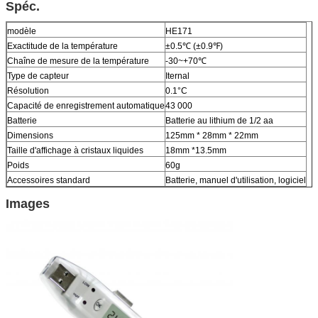
Spéc.
modèle
HE171
Exactitude de la température
±0.5℃ (±0.9℉)
Chaîne de mesure de la température
-30~+70℃
Type de capteur
Iternal
Résolution
0.1°C
Capacité de enregistrement automatique
43 000
Batterie
Batterie au lithium de 1/2 aa
Dimensions
125mm * 28mm * 22mm
Taille d'affichage à cristaux liquides
18mm *13.5mm
Poids
60g
Accessoires standard
Batterie, manuel d'utilisation, logiciel
Images