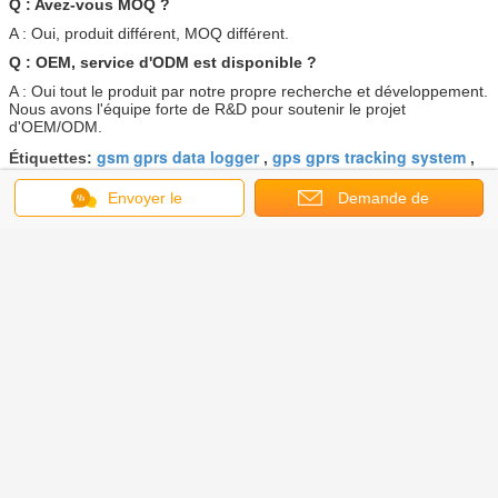
Q : Avez-vous MOQ ?
A : Oui, produit différent, MOQ différent.
Q : OEM, service d'ODM est disponible ?
A : Oui tout le produit par notre propre recherche et développement.
Nous avons l'équipe forte de R&D pour soutenir le projet
d'OEM/ODM.
gsm gprs data logger
gps gprs tracking system
Étiquettes:
,
,
gprs temperature logger
Envoyer le
Demande de
message
soumission
Contrôle de température de Gprs
d'environnement/opération facile
de Gprs mètre intelligent
Continuer
Système de contrôle de GPRS
Plus