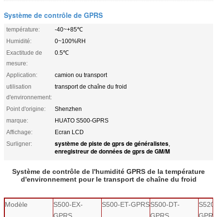
Système de contrôle de GPRS
température:
-40~+85℃
Humidité:
0~100%RH
Exactitude de
0.5℃
mesure:
Application:
camion ou transport
utilisation
transport de chaîne du froid
d'environnement:
Point d'origine:
Shenzhen
marque:
HUATO S500-GPRS
Affichage:
Ecran LCD
système de piste de gprs de généralistes
Surligner:
,
enregistreur de données de gprs de GM/M
Système de contrôle de l'humidité GPRS de la température
d'environnement pour le transport de chaîne du froid
Modèle
S500-EX-
S500-ET-GPRS
S500-DT-
S520
GPRS
GPRS
GPR