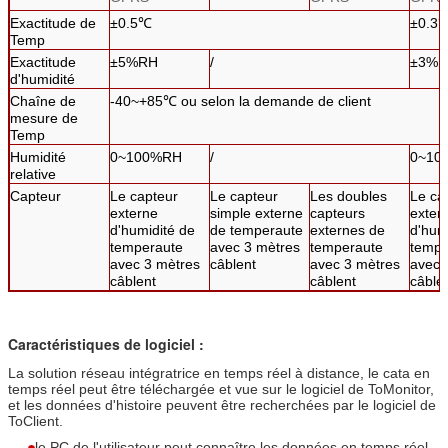
Exactitude de
±0.5℃
±0.3
Temp
Exactitude
±5%RH
/
±3%
d'humidité
Chaîne de
-40~+85℃ ou selon la demande de client
mesure de
Temp
Humidité
0~100%RH
/
0~10
relative
Capteur
Le capteur
Le capteur
Les doubles
Le ca
externe
simple externe
capteurs
exter
d'humidité de
de temperaute
externes de
d'hum
temperaute
avec 3 mètres
temperaute
tempe
avec 3 mètres
câblent
avec 3 mètres
avec 
câblent
câblent
câble
Caractéristiques de logiciel :
La solution réseau intégratrice en temps réel à distance, le cata en
temps réel peut être téléchargée et vue sur le logiciel de ToMonitor,
et les données d'histoire peuvent être recherchées par le logiciel de
ToClient.
le PC de l'utilisateur peut connaître les données en temps réel