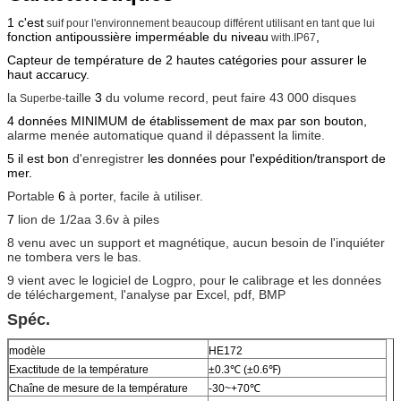
1 c'est
suif pour l'environnement beaucoup différent utilisant en tant que lui
fonction antipoussière imperméable du niveau
,
with.IP67
Capteur de température de 2 hautes catégories pour assurer le
haut accarucy.
la
taille
3
du volume record, peut faire 43 000 disques
Superbe-
4 données MINIMUM de établissement de max par son bouton,
alarme menée automatique quand il dépassent la limite.
5 il est bon
d'enregistrer
les données pour l'expédition/transport de
mer.
Portable
6
à porter, facile à utiliser.
7
lion de 1/2aa 3.6v à piles
8 venu avec un support et magnétique, aucun besoin de l'inquiéter
ne tombera vers le bas.
9
vient avec le logiciel de Logpro, pour le calibrage et les données
de téléchargement, l'analyse par Excel, pdf, BMP
Spéc.
modèle
HE172
Exactitude de la température
±0.3℃ (±0.6℉)
Chaîne de mesure de la température
-30~+70℃