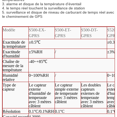
3. alarme et disque de la température d'éventail
4. le temps réel touchent la surveillance de station
5. surveillance et disque de niveau de carburant de temps réel avec
le cheminement de GPS
Modèle
S500-EX-
S500-ET-
S500-DT-
S520
GPRS
GPRS
GPRS
GPR
Exactitude de
±0.5℃
±0.3
la température
Exactitude
±5%RH
/
±3%
d'humidité
Chaîne de
-40~+85℃
mesure de la
température
Humidité
0~100%RH
/
0~1
relative
Type de
Le capteur
Le capteur
Les doubles
Le ca
capteur
externe
simple externe
capteurs
exter
d'humidité de
de temperaute
externes de
d'hum
temperaute
avec 3 mètres
temperaute
tempe
avec 3 mètres
câblent
avec 3 mètres
avec 
câblent
câblent
câble
Résolution
0.1°C/0.1%RH
0.1°C
0.1°
Capacité record
4,3000