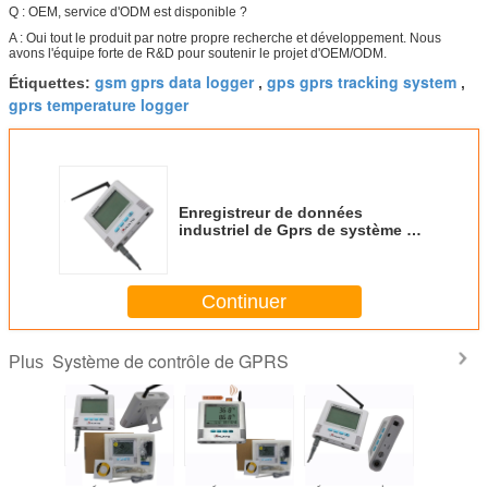
Q : OEM, service d'ODM est disponible ?
A : Oui tout le produit par notre propre recherche et développement. Nous
avons l'équipe forte de R&D pour soutenir le projet d'OEM/ODM.
gsm gprs data logger
gps gprs tracking system
Étiquettes:
,
,
gprs temperature logger
Enregistreur de données
industriel de Gprs de système de
contrôle de GPRS pour la mesure
de la température
Continuer
Système de contrôle de GPRS
Plus
tème de
Système de
Système de
Système de piste
Systèm