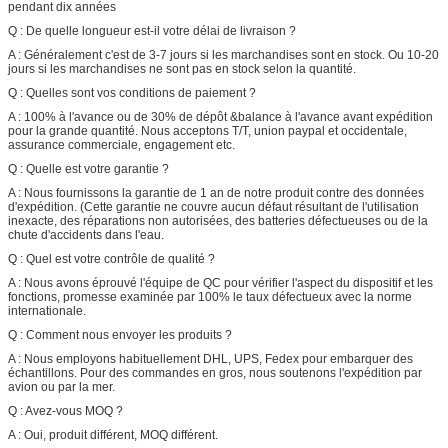
pendant dix années
Q : De quelle longueur est-il votre délai de livraison ?
A : Généralement c'est de 3-7 jours si les marchandises sont en stock. Ou 10-20
jours si les marchandises ne sont pas en stock selon la quantité.
Q : Quelles sont vos conditions de paiement ?
A : 100% à l'avance ou de 30% de dépôt &balance à l'avance avant expédition
pour la grande quantité. Nous acceptons T/T, union paypal et occidentale,
assurance commerciale, engagement etc.
Q : Quelle est votre garantie ?
A : Nous fournissons la garantie de 1 an de notre produit contre des données
d'expédition. (Cette garantie ne couvre aucun défaut résultant de l'utilisation
inexacte, des réparations non autorisées, des batteries défectueuses ou de la
chute d'accidents dans l'eau.
Q : Quel est votre contrôle de qualité ?
A : Nous avons éprouvé l'équipe de QC pour vérifier l'aspect du dispositif et les
fonctions, promesse examinée par 100% le taux défectueux avec la norme
internationale.
Q : Comment nous envoyer les produits ?
A : Nous employons habituellement DHL, UPS, Fedex pour embarquer des
échantillons. Pour des commandes en gros, nous soutenons l'expédition par
avion ou par la mer.
Q : Avez-vous MOQ ?
A : Oui, produit différent, MOQ différent.