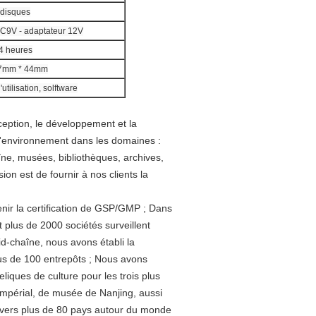
disques
DC9V - adaptateur 12V
4 heures
7mm * 44mm
utilisation, solftware
ception, le développement et la
e l'environnement dans les domaines :
îne, musées, bibliothèques, archives,
n est de fournir à nos clients la
nir la certification de GSP/GMP ; Dans
plus de 2000 sociétés surveillent
id-chaîne, nous avons établi la
us de 100 entrepôts ; Nous avons
liques de culture pour les trois plus
impérial, de musée de Nanjing, aussi
 vers plus de 80 pays autour du monde