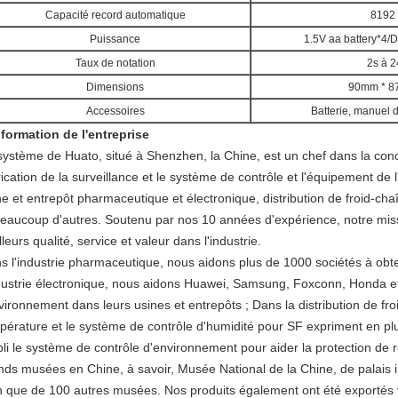
Capacité record automatique
8192 
Puissance
1.5V aa battery*4/
Taux de notation
2s à 2
Dimensions
90mm * 8
Accessoires
Batterie, manuel d'
nformation de l'entreprise
système de Huato, situé à Shenzhen, la Chine, est un chef dans la con
rication de la surveillance et le système de contrôle et l'équipement d
ne et entrepôt pharmaceutique et électronique, distribution de froid-cha
beaucoup d'autres. Soutenu par nos 10 années d'expérience, notre missio
leurs qualité, service et valeur dans l'industrie.
s l'industrie pharmaceutique, nous aidons plus de 1000 sociétés à obte
ndustrie électronique, nous aidons Huawei, Samsung, Foxconn, Honda et 
nvironnement dans leurs usines et entrepôts ; Dans la distribution de fro
pérature et le système de contrôle d'humidité pour SF expriment en pl
bli le système de contrôle d'environnement pour aider la protection de re
nds musées en Chine, à savoir, Musée National de la Chine, de palais 
n que de 100 autres musées. Nos produits également ont été exportés