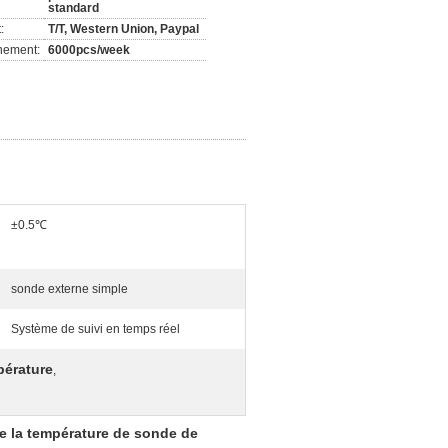
standard
:
T/T, Western Union, Paypal
nement:
6000pcs/week
±0.5℃
sonde externe simple
Système de suivi en temps réel
pérature
,
e la température de sonde de