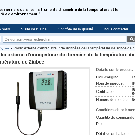
essionnelle dans les instruments d'humidité de
la
température et le
!
rôle d'environnement
e nous
Visite de l'usine
Contrôle de la qualité
nous contacter
Radio externe d'enregistreur de données de la température de sonde de c
Zigbee
io externe d'enregistreur de données de la température d
mpérature de Zigbee
Détails sur le produit:
Lieu d'origine:
L
Nom de marque:
H
I
Certification:
R
Numéro de modèle:
S
Conditions de paiement
Quantité de commande 
Prix:
Détails d'emballage: