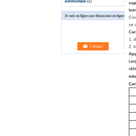
automatique
(1)
cap
Int
Je suis en ligne une discussion en ligne
C'e
ce 
Car
1, 
2, l
App
Larg
réfr
indu
Car