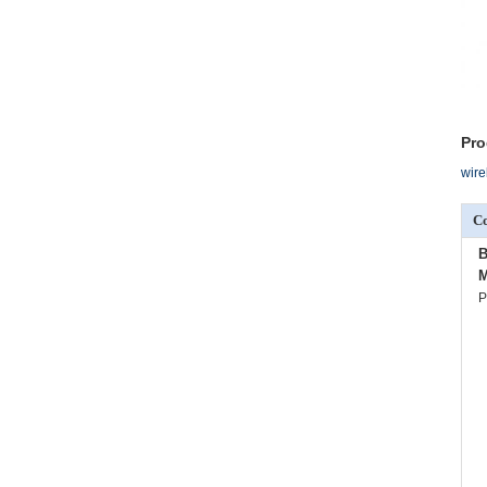
Pro
wire
C
B
M
P