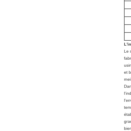
L'i
Le 
fab
usi
et 
meil
Dan
l'i
l'e
tem
éta
gra
bie