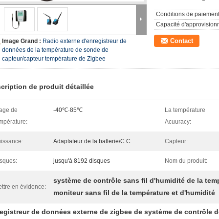
Conditions de paiement
Capacité d'approvision
Contact
Image Grand :
Radio externe d'enregistreur de
données de la température de sonde de
capteur/capteur température de Zigbee
cription de produit détaillée
age de
-40℃·85℃
La température
mpérature:
Acuuracy:
issance:
Adaptateur de la batterie/C.C
Capteur:
sques:
jusqu'à 8192 disques
Nom du produit:
système de contrôle sans fil d'humidité de la tem
ttre en évidence:
moniteur sans fil de la température et d'humidité
egistreur de données externe de zigbee de système de contrôle d