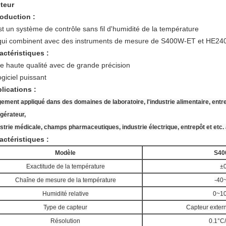
teur
roduction :
st un système de contrôle sans fil d'humidité de la température
qui combinent avec des instruments de mesure de S400W-ET et HE2400
actéristiques :
de haute qualité avec de grande précision
ogiciel puissant
lications :
ement appliqué dans des domaines de laboratoire, l'industrie alimentaire, entre
igérateur,
strie médicale, champs pharmaceutiques, industrie électrique, entrepôt et etc. 
actéristiques :
Modèle
S40
Exactitude de la température
±
Chaîne de mesure de la température
-40
Humidité relative
0~1
Type de capteur
Capteur exter
Résolution
0.1°C