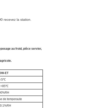
 recevez la station.
posage au froid, pièce servier,
agricole.
0W-ET
0.5℃
~+85℃
00%RH
ne de temperaute
/0.1%RH