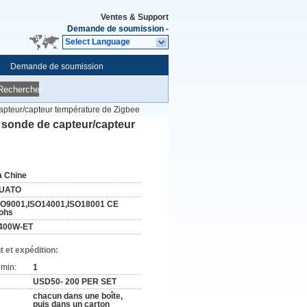
Ventes & Support
Demande de soumission
-
Select Language
Demande de soumission
Rechercher
apteur/capteur température de Zigbee
e sonde de capteur/capteur
a Chine
UATO
SO9001,ISO14001,ISO18001 CE
ohs
400W-ET
 et expédition:
min:
1
USD50- 200 PER SET
chacun dans une boîte,
puis dans un carton