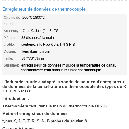
Enregistreur de données de thermocouple
Chaîne de
-200℃·1800℃
mesure:
Acuuracy:
℃ de ‰ du ± (1 + 5) F.S
Mémoire:
88 disques à la main
proble:
soutenez 8 le type K J E T N S R B
Design:
Tenu dans la main
Taille:
187*73*53mm
enregistreur de données multi de la température de canal
Surligner:
,
thermomètre tenu dans la main de thermocouple
L'industrie lourde a adapté la sonde de soutien d'enregistreur
de données de la température de thermocouple des types de K
J E T N S R B 8
Introduction :
Thermomètre
tenu dans la main du thermocouple
HE702
Mètre et enregistreur de données
types K, J, E, T, R, S, N, B.probes de soutien 8
Caractéristiques :