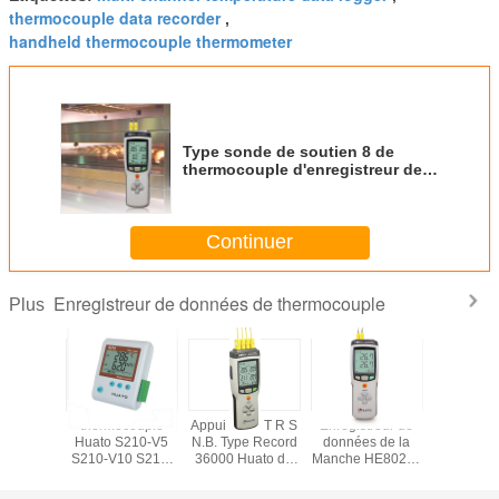
thermocouple data recorder
,
handheld thermocouple thermometer
Type sonde de soutien 8 de
thermocouple d'enregistreur de
données de la température
d'industrie lourde de KJETNSRB
Continuer
Enregistreur de données de thermocouple
Plus
cation
thermocouple
Appui K J E T R S
Enregistreur de
enregistre
rielle
Huato S210-V5
N.B. Type Record
données de la
de ca
streur de
S210-V10 S210-
36000 Huato de
Manche HE802 2,
données
érature
AS d'enregistreur
lecture HE804
matière plastique
papier
streur de
de données de la
d'enregistreur de
d'ABS ignifuge
thermoc