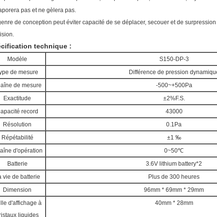
aporera pas et ne gèlera pas.
enre de conception peut éviter capacité de se déplacer, secouer et de surpression
ision.
cification technique :
Modèle
S150-DP-3
ype de mesure
Différence de pression dynamiqu
aîne de mesure
-500~+500Pa
Exactitude
±2%F.S.
apacité record
43000
Résolution
0.1Pa
Répétabilité
±1 ‰
aîne d'opération
0~50℃
Batterie
3.6V lithium battery*2
 vie de batterie
Plus de 300 heures
Dimension
96mm * 69mm * 29mm
ille d'affichage à
40mm * 28mm
ristaux liquides