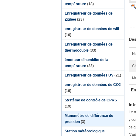
température
(18)
Enregistreur de données de
Zigbee
(23)
enregistreur de données de wifi
(16)
Des
Enregistreur de données de
thermocouple
(33)
N
émetteur d'humidité de la
température
(23)
Ch
Enregistreur de données UV
(21)
Me
enregistreur de données de CO2
En
(16)
Système de contrôle de GPRS
Int
(19)
Le m
Manomètre de différence de
y co
pression
(3)
ce q
Station météorologique
N'ad