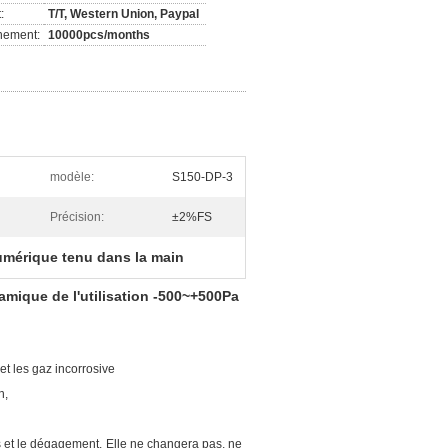
:
T/T, Western Union, Paypal
nement:
10000pcs/months
modèle:
S150-DP-3
Précision:
±2%FS
mérique tenu dans la main
mique de l'utilisation -500~+500Pa
et les gaz incorrosive
n,
is et le dégagement.
Elle ne changera pas, ne