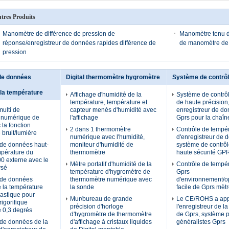
tres Produits
Manomètre de différence de pression de
Manomètre tenu da
réponse/enregistreur de données rapides différence de
de manomètre de D
pression
 de données
Digital thermomètre hygromètre
Système de contrô
 la température
Affichage d'humidité de la
Système de contrô
température, température et
de haute précision
ulti de
capteur menés d'humidité avec
enregistreur de d
 numérique de
l'affichage
Gprs pour la chaîne
 la fonction
2 dans 1 thermomètre
Contrôle de tempé
 bruit/lumière
numérique avec l'humidité,
d'enregistreur de 
 de données haut-
moniteur d'humidité de
système de contrôl
mpérature du
thermomètre
haute sécurité GP
0 externe avec le
Mètre portatif d'humidité de la
Contrôle de tempé
ysé
température d'hygromètre de
Gprs
 de données
thermomètre numérique avec
d'environnement/o
e la température
la sonde
facile de Gprs mètr
lastique pour
Mur/bureau de grande
Le CE/ROHS a ap
frigorifique
précision d'horloge
l'enregistreur de l
e 0,3 degrés
d'hygromètre de thermomètre
de Gprs, système po
 de données de la
d'affichage à cristaux liquides
généralistes Gprs