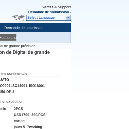
Ventes & Support
Demande de soumission
-
Select Language
Demande de soumission
Rechercher
al de grande précision
n de Digital de grande
hine continentale
UATO
SO9001,ISO14001, ISO18001
150-DP-3
 et expédition:
min:
2PCS
USD1700~300/PCS
carton
jours 5~7working