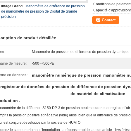
Conditions de paiement
Image Grand :
Manomètre de différence de pression
Capacité d'approvision
de manomètre de pression de Digital de grande
précision
Contact
cription de produit détaillée
om:
Manomètre de pression de différence de pression dynamique
aîne de mesure:
-500~+500Pa
manomètre numérique de pression
manomètre nu
ttre en évidence:
,
registreur de données de pression de différence de pression dyna
de matériel de climatisation
roduction :
anomètre de la différence S150-DP-3 de pression peut mesurer et enregistrer l'air 
mpris la pression positive et négative (vide) aussi bien que la différence de pressio
ui est conçu et développé par la société de HUATO.
optez le capteur original d'importation, la réponse rapide, aucun article, l'hystérés