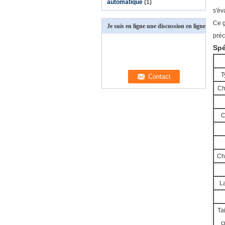
automatique
(1)
s'év
Ce g
Je suis en ligne une discussion en ligne
préc
Spé
T
Ch
C
Ch
La
Ta
c