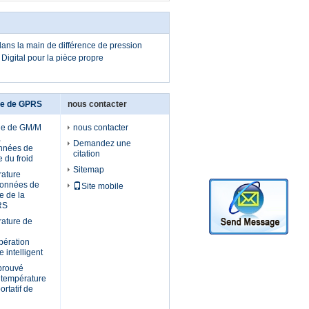
ns la main de différence de pression
igital pour la pièce propre
le de GPRS
nous contacter
le de GM/M
nous contacter
,
Demandez une
onnées de
citation
 du froid
Sitemap
rature
données de
Site mobile
e de la
RS
rature de
pération
e intelligent
prouvé
a température
rtatif de