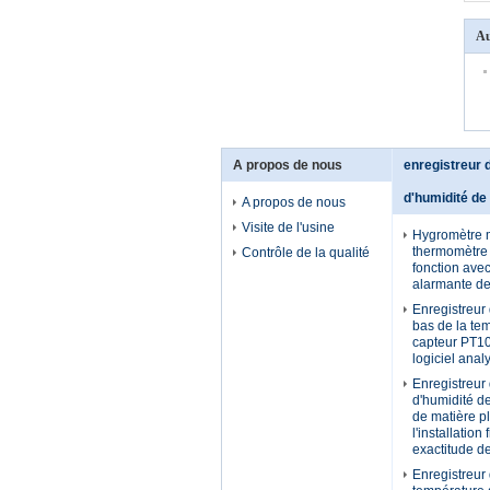
Au
A propos de nous
enregistreur
d'humidité de
A propos de nous
Visite de l'usine
Hygromètre m
thermomètre
Contrôle de la qualité
fonction avec
alarmante de
Enregistreur
bas de la te
capteur PT10
logiciel anal
Enregistreur
d'humidité d
de matière p
l'installation 
exactitude d
Enregistreur