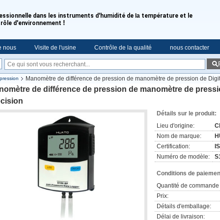
essionnelle dans les instruments d'humidité de
la
température et le
!
rôle d'environnement
e nous
Visite de l'usine
Contrôle de la qualité
nous contacter
Manomètre de différence de pression de manomètre de pression de Digit
pression
omètre de différence de pression de manomètre de pressio
cision
Détails sur le produit:
Lieu d'origine:
C
Nom de marque:
H
Certification:
I
Numéro de modèle:
S
Conditions de paiement
Quantité de commande 
Prix:
Détails d'emballage:
Délai de livraison: