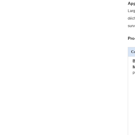
App
Larg
déch
surv
Pro
C
B
M
P