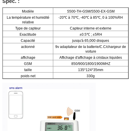
Spéc. :
Modèle
S500-TH-GSM/S500-EX-GSM
La température et humidité
-20℃ à 70℃, -40℃ à 85℃, 0 à 100%RH
relative
Type de capteur
Capteur interne et externe
Exactitude
±0.5℃ ; ±5RH
Capacité
jusqu'à 65,000 disques
actionné
9v adaptateur de la batterie/C.C/chargeur de
voiture
affichage
Affichage d'affichage à cristaux liquides
GSM
850/900/1800/1900MHZ
taille
135*124*35mm
poids net
330g