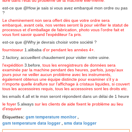
libre dans l'état du problème de la machine elle-même.
est-ce que @How je sais si vous avez embarqué mon ordre ou pas
?
Le cheminement non sera offert dès que votre ordre sera
embarqué, avant cela, nos ventes seront là pour vérifier le statut de
processus et d'emballage de fabrication, photo vous l'ordre fait et
vous font savoir quand l'expéditeur l'a pris.
est-ce que @Why je devrais choisir votre société ?
fournisseur
1.alibaba
d'or pendant les années 4+.
2.factory, accueillent chaudement pour visiter notre usine.
l'expédition
3.before
, tous les enregistreurs de données sera
examinée par la machine pendant des heures, parfois, jusqu'aux
jours pour ne veiller aucun problème avec les instruments,
également obtenus une équipe distincte pour examiner s'il y a
n'importe quelle éraflure sur l'affichage à cristaux liquides, si couvert
tous les accessoires requis, tous les accessoires sont les droits etc.
les emails 4.all et le msn seront répondent dans un délai de 1 heure
le foyer
5.always
sur les clients de aide fixent le problème au lieu
d'esquiver
gsm temperature monitor
Étiquettes:
,
gsm temperature data logger
sms data logger
,