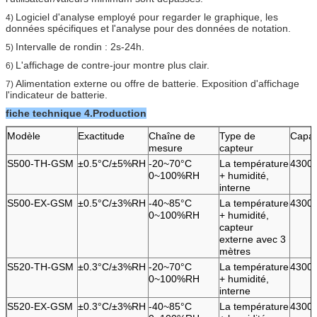
Logiciel d'analyse employé pour regarder le graphique, les
4)
données spécifiques et l'analyse
pour des données de notation.
Intervalle de rondin : 2s-24h.
5)
L'affichage de contre-jour montre plus clair.
6)
Alimentation externe ou offre de batterie. Exposition d'affichage
7)
l'indicateur de batterie.
fiche technique 4.Production
Modèle
Exactitude
Chaîne de
Type de
Capac
mesure
capteur
S500-TH-GSM
±0.5°C/±5%RH
-20~70°C
La température
4300
0~100%RH
+ humidité,
interne
S500-EX-GSM
±0.5°C/±3%RH
-40~85°C
La température
4300
0~100%RH
+ humidité,
capteur
externe avec 3
mètres
S520-TH-GSM
±0.3°C/±3%RH
-20~70°C
La température
4300
0~100%RH
+ humidité,
interne
S520-EX-GSM
±0.3°C/±3%RH
-40~85°C
La température
4300