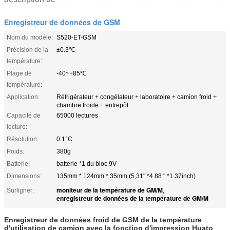
Enregistreur de données de GSM
Nom du modèle:
S520-ET-GSM
Précision de la
±0.3℃
température:
Plage de
-40~+85℃
température:
Application:
Réfrigérateur + congélateur + laboratoire + camion froid +
chambre froide + entrepôt
Capacité de
65000 lectures
lecture:
Résolution:
0.1°C
Poids:
380g
Batterie:
batterie *1 du bloc 9V
Dimensions:
135mm * 124mm * 35mm (5,31" *4.88 " *1.37inch)
moniteur de la température de GM/M
Surligner:
,
enregistreur de données de la température de GM/M
Enregistreur de données froid de GSM de la température
d'utilisation de camion avec la fonction d'impression Huato