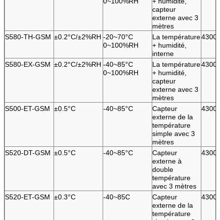
0~100%RH
+ humidité,
capteur
externe avec 3
mètres
S580-TH-GSM
±0.2°C/±2%RH
-20~70°C
La température
4300
0~100%RH
+ humidité,
interne
S580-EX-GSM
±0.2°C/±2%RH
-40~85°C
La température
4300
0~100%RH
+ humidité,
capteur
externe avec 3
mètres
S500-ET-GSM
±0.5°C
-40~85°C
Capteur
4300
externe de la
température
simple avec 3
mètres
S520-DT-GSM
±0.5°C
-40~85°C
Capteur
4300
externe à
double
température
avec 3 mètres
S520-ET-GSM
±0.3°C
-40~85C
Capteur
4300
externe de la
température