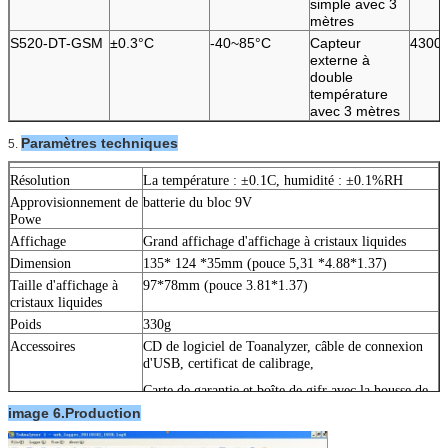
simple avec 3
mètres
S520-DT-GSM
±0.3°C
-40~85°C
Capteur
4300
externe à
double
température
avec 3 mètres
Paramètres techniques
5.
Résolution
La température : ±0.1C, humidité : ±0.1%RH
Approvisionnement de
batterie du bloc 9V
Powe
Affichage
Grand affichage d'affichage à cristaux liquides
Dimension
135* 124 *35mm (pouce 5,31 *4.88*1.37)
Taille d'affichage à
97*78mm (pouce 3.81*1.37)
cristaux liquides
Poids
330g
Accessoires
CD de logiciel de Toanalyzer, câble de connexion
d'USB, certificat de calibrage,
Carte de garantie et boîte de gifr avec la housse de
transport.
image 6.Production
Interface
USB (U)