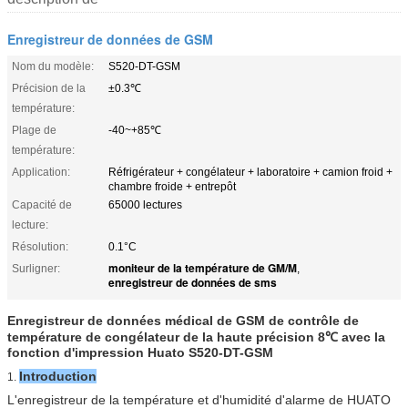
Enregistreur de données de GSM
Nom du modèle:
S520-DT-GSM
Précision de la
±0.3℃
température:
Plage de
-40~+85℃
température:
Application:
Réfrigérateur + congélateur + laboratoire + camion froid +
chambre froide + entrepôt
Capacité de
65000 lectures
lecture:
Résolution:
0.1°C
moniteur de la température de GM/M
Surligner:
,
enregistreur de données de sms
Enregistreur de données médical de GSM de contrôle de
température de congélateur de la haute précision 8℃ avec la
fonction d'impression Huato S520-DT-GSM
Introduction
1.
L'enregistreur de la température et d'humidité d'alarme de HUATO