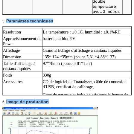
double
température
avec 3 mètres
Paramètres techniques
5.
Résolution
La température : ±0.1C, humidité : ±0.1%RH
Approvisionnement de
batterie du bloc 9V
Powe
Affichage
Grand affichage d'affichage à cristaux liquides
Dimension
135* 124 *35mm (pouce 5,31 *4.88*1.37)
Taille d'affichage à
97*78mm (pouce 3.81*1.37)
cristaux liquides
Poids
330g
Accessoires
CD de logiciel de Toanalyzer, câble de connexion
d'USB, certificat de calibrage,
Carte de garantie et boîte de gifr avec la housse de
transport.
Image de production
6.
Interface
USB (U)