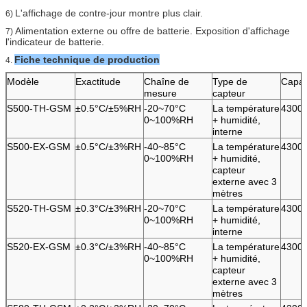
L'affichage de contre-jour montre plus clair.
6)
Alimentation externe ou offre de batterie. Exposition d'affichage
7)
l'indicateur de batterie.
Fiche technique de production
4.
Modèle
Exactitude
Chaîne de
Type de
Capac
mesure
capteur
S500-TH-GSM
±0.5°C/±5%RH
-20~70°C
La température
4300
0~100%RH
+ humidité,
interne
S500-EX-GSM
±0.5°C/±3%RH
-40~85°C
La température
4300
0~100%RH
+ humidité,
capteur
externe avec 3
mètres
S520-TH-GSM
±0.3°C/±3%RH
-20~70°C
La température
4300
0~100%RH
+ humidité,
interne
S520-EX-GSM
±0.3°C/±3%RH
-40~85°C
La température
4300
0~100%RH
+ humidité,
capteur
externe avec 3
mètres