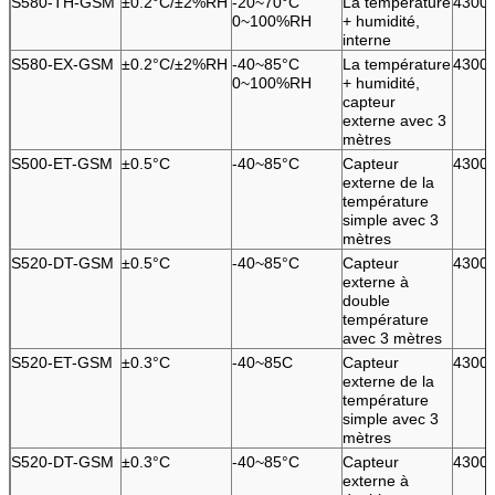
S580-TH-GSM
±0.2°C/±2%RH
-20~70°C
La température
4300
0~100%RH
+ humidité,
interne
S580-EX-GSM
±0.2°C/±2%RH
-40~85°C
La température
4300
0~100%RH
+ humidité,
capteur
externe avec 3
mètres
S500-ET-GSM
±0.5°C
-40~85°C
Capteur
4300
externe de la
température
simple avec 3
mètres
S520-DT-GSM
±0.5°C
-40~85°C
Capteur
4300
externe à
double
température
avec 3 mètres
S520-ET-GSM
±0.3°C
-40~85C
Capteur
4300
externe de la
température
simple avec 3
mètres
S520-DT-GSM
±0.3°C
-40~85°C
Capteur
4300
externe à