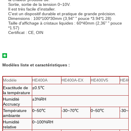
Sortie, sortie de la tension 0~10V.
Il est très facile d'installer.
C'est un dispositif durable et pratique de grande précision.
Dimensions : 100*100*30mm (3,94" " pouce *3.94*1.28)
Taille d'affichage à cristaux liquides : 60*40mm (2,36" " pouce
*1.57)
Certificat : CE, OIN
Modèles liste et caractéristiques :
Modèle
HE400A
HE400A-EX
HE400V5
HE40
Exactitude de
±0.5℃
la température
Humidité
±3%RH
Accruacy
Température
0~50℃
-30~70℃
0~50℃
-30~
ambiante
Humidité
0~100%RH
relative