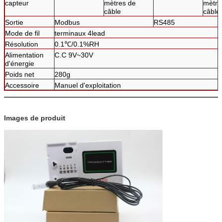
capteur
mètres de
mètre
câble
câble
Sortie
Modbus
RS485
Mode de fil
terminaux 4lead
Résolution
0.1℃/0.1%RH
Alimentation
C.C 9V~30V
d'énergie
Poids net
280g
Accessoire
Manuel d'exploitation
Images de produit