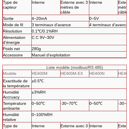
Type de
Interne
Externe avec 3
Interne
Exter
capteur
mètres de
mètre
câble
câble
Sortie
4~20mA
0~5V
Mode de fil
3 terminaux d'avance
4 terminaux d'avance
Résolution
0.1℃/0.1%RH
Alimentation
C.C 9V~30V
d'énergie
Poids net
280g
Accessoire
Manuel d'exploitation
Liste modèle (modbus/RS 485)
Modèle
HE400M
HE400M-EX
HE400N
HE40
Exactitude de
±0.5℃
la température
Humidité
±3%RH
Accruacy
Température
0~50℃
-30~70℃
0~50℃
-30~
ambiante
Humidité
0~100%RH
relative
Type de
Interne
Externe avec 3
Interne
Exter