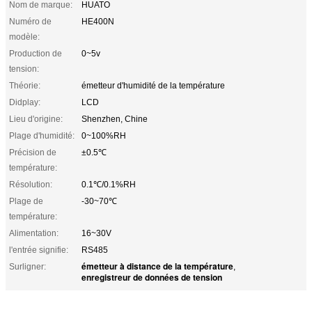
Nom de marque:
HUATO
Numéro de
HE400N
modèle:
Production de
0~5v
tension:
Théorie:
émetteur d'humidité de la température
Didplay:
LCD
Lieu d'origine:
Shenzhen, Chine
Plage d'humidité:
0~100%RH
Précision de
±0.5℃
température:
Résolution:
0.1℃/0.1%RH
Plage de
-30~70℃
température:
Alimentation:
16~30V
l'entrée signifie:
RS485
émetteur à distance de la température
Surligner:
,
enregistreur de données de tension