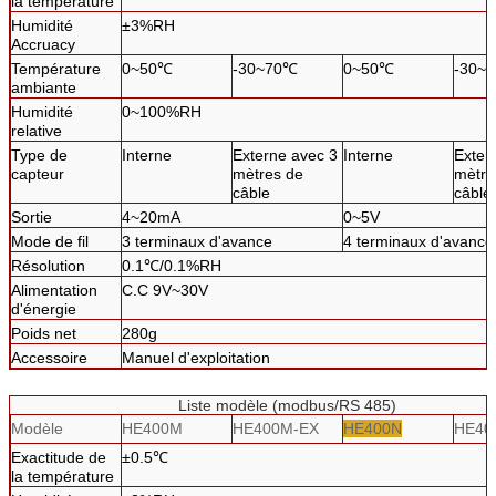
la température
Humidité
±3%RH
Accruacy
Température
0~50℃
-30~70℃
0~50℃
-30~
ambiante
Humidité
0~100%RH
relative
Type de
Interne
Externe avec 3
Interne
Exter
capteur
mètres de
mètre
câble
câble
Sortie
4~20mA
0~5V
Mode de fil
3 terminaux d'avance
4 terminaux d'avance
Résolution
0.1℃/0.1%RH
Alimentation
C.C 9V~30V
d'énergie
Poids net
280g
Accessoire
Manuel d'exploitation
Liste modèle (modbus/RS 485)
Modèle
HE400M
HE400M-EX
HE400N
HE40
Exactitude de
±0.5℃
la température