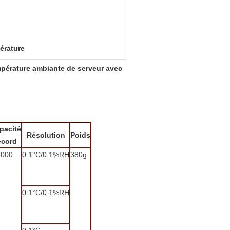
érature
mpérature ambiante de serveur avec
pacité
Résolution
Poids
ecord
3000
0.1°C/0.1%RH
380g
0.1°C/0.1%RH