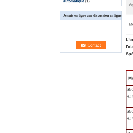
automatique
(1)
éq
Je suis en ligne une discussion en ligne
Me
L'e
l'a
Spé
M
S5
RJ
S5
RJ