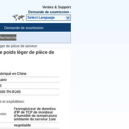
Ventes & Support
Demande de soumission
-
Select Language
Demande de soumission
Rechercher
éger de pièce de serveur
e poids léger de pièce de
abriqué en Chine
uato
E
500-TH-RJ45
 et expédition:
l'enregistreur de données
d'IP de TCP de moniteur
min:
d'humidité de température
ambiante du serveur 1uni
negotiable