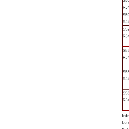
S5
RJ
S5
RJ
S5
RJ
S5
RJ
S5
RJ
S5
RJ
Int
Le 