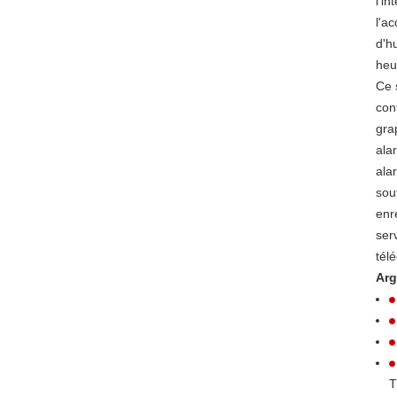
l'i
l'a
d'h
heu
Ce 
con
gra
ala
ala
sou
enr
ser
tél
Arg
T