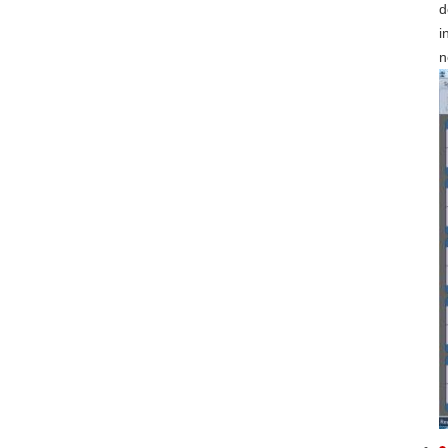
d
i
n