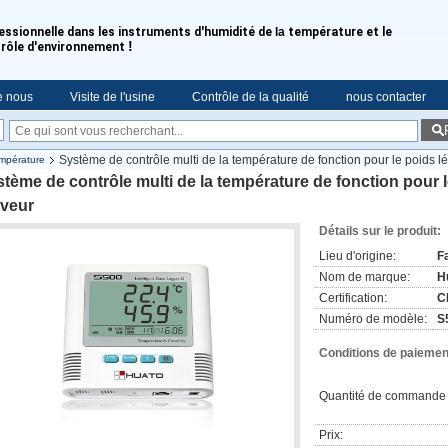
essionnelle dans les instruments d'humidité de
la
température et le
!
rôle d'environnement
e nous
Visite de l'usine
Contrôle de la qualité
nous contacter
Système de contrôle multi de la température de fonction pour le poids l
empérature
tème de contrôle multi de la température de fonction pour l
rveur
Détails sur le produit:
Lieu d'origine:
F
Nom de marque:
H
Certification:
C
Numéro de modèle:
S
Conditions de paiement
Quantité de commande 
Prix: