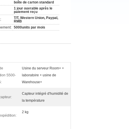
boîte de carton standard
1 jour ouvrable après le
paiement reçu
T/T, Western Union, Paypal,
:
RMB
nement:
5000units par mois
de
Usine du serveur Room+ +
ation S500-
laboratoire + usine de
:
Warehouse+
Capteur intégré d'humidité de
capteur:
la température
2 kg
expédition: