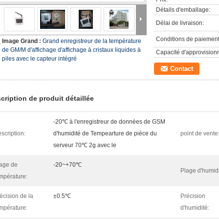
Détails d'emballage:
Délai de livraison:
Conditions de paiement
Image Grand :
Grand enregistreur de la température
de GM/M d'affichage d'affichage à cristaux liquides à
Capacité d'approvision
piles avec le capteur intégré
Contact
cription de produit détaillée
-20℃ à l'enregistreur de données de GSM
scription:
d'humidité de Tempearture de pièce du
point de vente
serveur 70℃ 2g avec le
age de
-20~+70℃
Plage d'humidi
mpérature:
écision de la
±0.5℃
Précision
mpérature:
d'humidité: