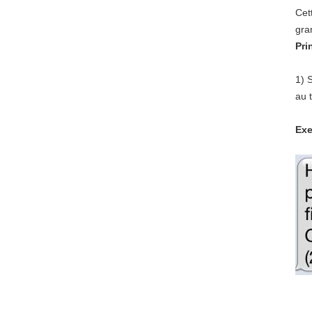
Cet
gra
Pri
1)
S
au 
Exe