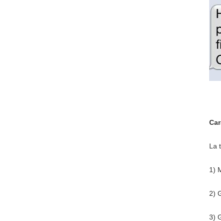
Car
La 
1)
M
2)
G
3)
G