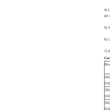
4)
L
de 
5)
I
6)
L
7)
A
Car
Mo
S5
GS
S5
GS
S5
GS