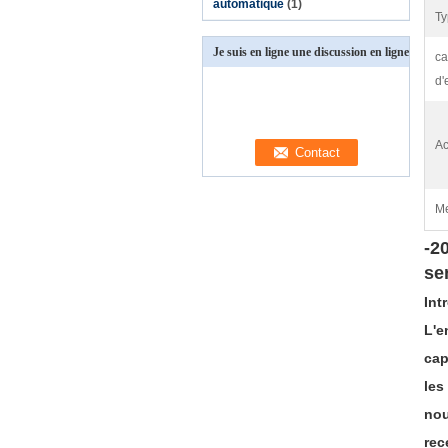
automatique
(1)
Ty
Je suis en ligne une discussion en ligne
ca
d'
Ac
Me
-2
se
Int
L'e
cap
les
nou
rec