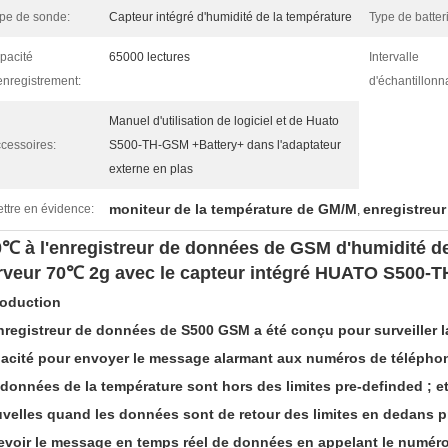
pe de sonde:
Capteur intégré d'humidité de la température
Type de batter
pacité
65000 lectures
Intervalle
enregistrement:
d'échantillonn
Manuel d'utilisation de logiciel et de Huato
cessoires:
S500-TH-GSM +Battery+ dans l'adaptateur
externe en plas
moniteur de la température de GM/M
enregistreu
ttre en évidence:
,
0℃ à l'enregistreur de données de GSM d'humidité d
rveur 70℃ 2g avec le capteur intégré HUATO S500-
roduction
nregistreur de données de S500 GSM a été conçu pour surveiller la
acité pour envoyer le message alarmant aux numéros de téléphone
 données de la température sont hors des limites pre-definded ; 
velles quand les données sont de retour des limites en dedans pré
evoir le message en temps réel de données en appelant le numéro 