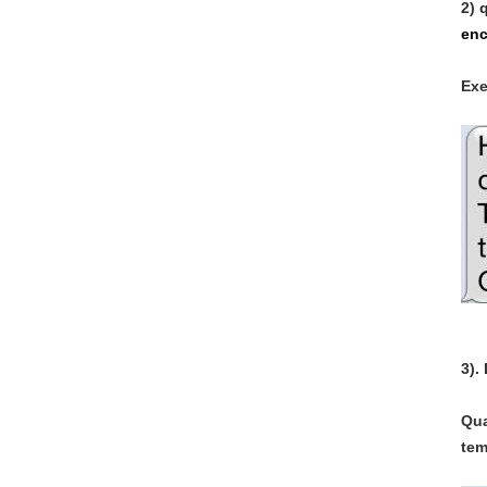
2)
enc
Exe
3).
Qua
tem