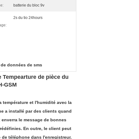
ie:
batterie du bloc 9v
2s du tio 24hours
age:
r de données de sms
e Tempearture de pièce du
TH-GSM
 température et l'humidité avec la
 a installé par des clients quand
et enverra le message de bonnes
définies. En outre, le client peut
de téléphone dans l'enregistreur.