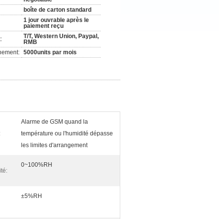
boîte de carton standard
1 jour ouvrable après le
paiement reçu
T/T, Western Union, Paypal,
:
RMB
nement:
5000units par mois
Alarme de GSM quand la
:
température ou l'humidité dépasse
les limites d'arrangement
0~100%RH
té:
±5%RH