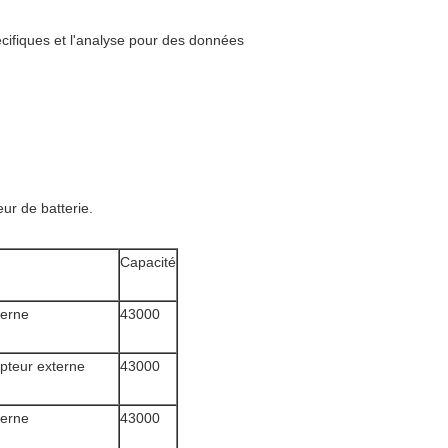
ifiques et l'analyse
pour des données
eur de batterie.
Capacité
terne
43000
pteur externe
43000
terne
43000