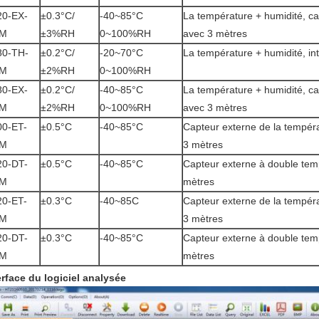
20-EX-
±0.3°C/
-40~85°C
La température + humidité, ca
M
±3%RH
0~100%RH
avec 3 mètres
80-TH-
±0.2°C/
-20~70°C
La température + humidité, in
M
±2%RH
0~100%RH
80-EX-
±0.2°C/
-40~85°C
La température + humidité, ca
M
±2%RH
0~100%RH
avec 3 mètres
00-ET-
±0.5°C
-40~85°C
Capteur externe de la tempér
M
3 mètres
20-DT-
±0.5°C
-40~85°C
Capteur externe à double tem
M
mètres
20-ET-
±0.3°C
-40~85C
Capteur externe de la tempér
M
3 mètres
20-DT-
±0.3°C
-40~85°C
Capteur externe à double tem
M
mètres
erface du logiciel analysée