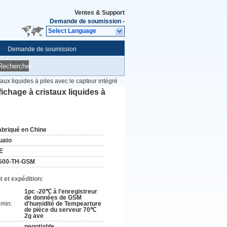
Ventes & Support
Demande de soumission
-
Select Language
Demande de soumission
Rechercher
aux liquides à piles avec le capteur intégré
ichage à cristaux liquides à
abriqué en Chine
uato
E
500-TH-GSM
 et expédition:
1pc -20℃ à l'enregistreur
de données de GSM
min:
d'humidité de Tempearture
de pièce du serveur 70℃
2g ave
negotiable