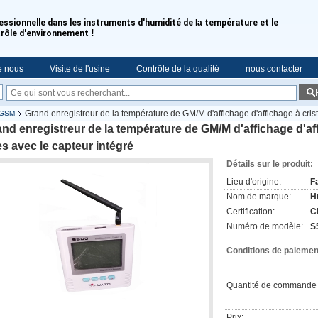
essionnelle dans les instruments d'humidité de
la
température et le
!
rôle d'environnement
e nous
Visite de l'usine
Contrôle de la qualité
nous contacter
Grand enregistreur de la température de GM/M d'affichage d'affichage à crist
e GSM
nd enregistreur de la température de GM/M d'affichage d'aff
es avec le capteur intégré
Détails sur le produit:
Lieu d'origine:
F
Nom de marque:
H
Certification:
C
Numéro de modèle:
S
Conditions de paiement
Quantité de commande 
Prix: