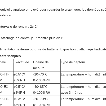
ogiciel d'analyse employé pour regarder le graphique, les données spéc
notation.
ntervalle de rondin : 2s-24h.
'affichage de contre-jour montre plus clair.
limentation externe ou offre de batterie. Exposition d'affichage l'indicat
actéristiques
dèle
Exactitude
Chaîne de
Type de capteur
mesure
00-TH-
±0.5°C/
-20~70°C
La température + humidité, in
M
±5%RH
0~100%RH
00-EX-
±0.5°C/
-40~85°C
La température + humidité, ca
M
±3%RH
0~100%RH
avec 3 mètres
20-TH-
±0.3°C/
-20~70°C
La température + humidité, in
M
±3%RH
0~100%RH