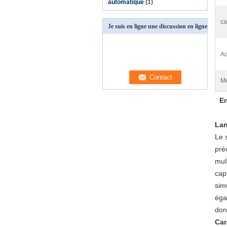
automatique
(1)
ca
Je suis en ligne une discussion en ligne
Ac
Me
En
Lan
Le 
pré
mul
capt
simu
éga
don
Car