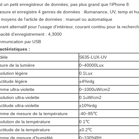
st un petit enregistreur de données, pas plus grand que l'iPhone 8.
mesure et enregistre 4 genres de données : illumanance, UV, temp et hu
 moyens de l'article de données : manuel ou automatique
rant alternatif pour l'usage d'intérieur, courant continu pour la recherch
acité d'enregistrement : 4,3000
munication par USB
actéristiques :
dèle
S635-LUX-UV
ure de la lumière
0~40000Lux
olution légère
0.1Lux
ctitude légère
±4%rdg
me ultra-violette
0~1000uW/cm2
olution ultra-violette
0.1uW/cm2
ctitude ultra-violette
±10%rdg
me de mesure de la température
-40~85℃
olution de la température
0.1℃
ctitude de la température
±0.2℃
mme de mesure d'humidité
0~100%RH