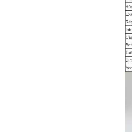
Rés
Exa
Rég
Int
Cap
Bat
Tai
Di
Acc