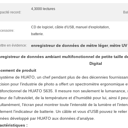
4,3000 lectures
pacité record:
Bat
CD de logiciel, câble d'USB, manuel d'exploitation,
cessoire:
batterie.
enregistreur de données de mètre léger
mètre UV
ttre en évidence:
,
registreur de données ambiant multifonctionnel de petite taille d
Digital
cement de produit
système de HUATO, un chef pendant plus de des décennies fournissant 
cision pour l'industrie de photo a offert un spectromètre ergonomique et 
tifonctionnel de HUATO S635. Il mesure non seulement le lumanance, 
eur de l'ultraviolet, de la température et d'humidité pour lui, ainsi il pe
ltanément, l'écran peut montrer toute l'intensité de la lumière et l'intensi
lement l'indicateur de batterie. Un câble et vous d'USB pouvez le relier
nées développé par HUATO aux données d'analyse.
actéristiques :