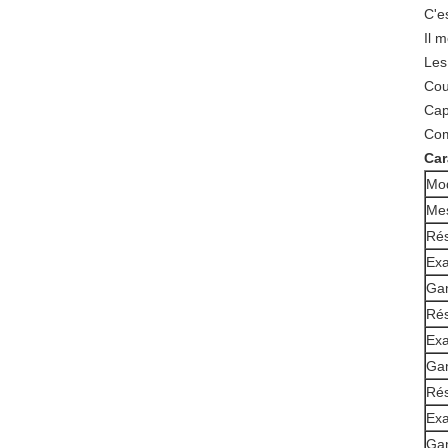
C'e
Il 
Les
Cou
Cap
Com
Car
Mo
Mes
Rés
Exa
Gam
Rés
Exa
Gam
Rés
Exa
Ga