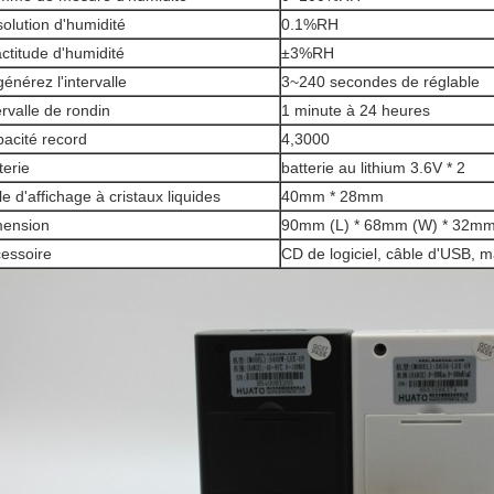
olution d'humidité
0.1%RH
ctitude d'humidité
±3%RH
énérez l'intervalle
3~240 secondes de réglable
ervalle de rondin
1 minute à 24 heures
acité record
4,3000
terie
batterie au lithium 3.6V * 2
lle d'affichage à cristaux liquides
40mm * 28mm
mension
90mm (L) * 68mm (W) * 32mm
essoire
CD de logiciel, câble d'USB, ma