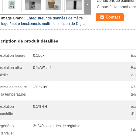
Conditions de paiement
Capacité d'approvision
Contact
Image Grand :
Enregistreur de données de mètre
léger/mètre fonctionnels multi illumination de Digital
cription de produit détaillée
solution légère:
0.1Lux
Exa
solution ultra-
0.1uW/cm2
Exa
olette:
vio
amme de mesure
-30~70℃
Rés
 la température:
te
solution
0.1%RH
exa
humidité:
d'h
égénérez
3~240 secondes de réglable
Int
intervalle: