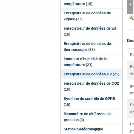
température
(18)
Enregistreur de données de
Zigbee
(23)
enregistreur de données de wifi
(16)
Des
Enregistreur de données de
thermocouple
(33)
Ré
émetteur d'humidité de la
température
(23)
Ré
vi
Enregistreur de données UV
(21)
enregistreur de données de CO2
g
(16)
de
Système de contrôle de GPRS
(19)
Ré
d'
Manomètre de différence de
pression
(3)
R
Station météorologique
l'