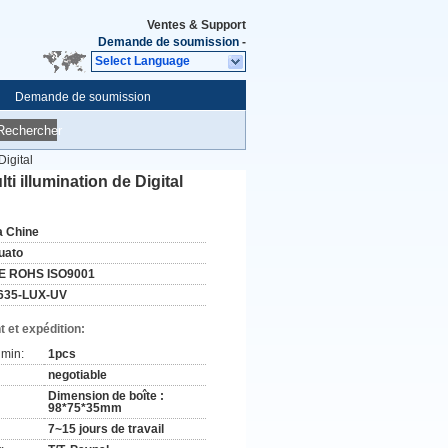
Ventes & Support
Demande de soumission
-
Select Language
Demande de soumission
Rechercher
Digital
i illumination de Digital
a Chine
uato
E ROHS ISO9001
635-LUX-UV
 et expédition:
min:
1pcs
negotiable
Dimension de boîte :
98*75*35mm
7~15 jours de travail