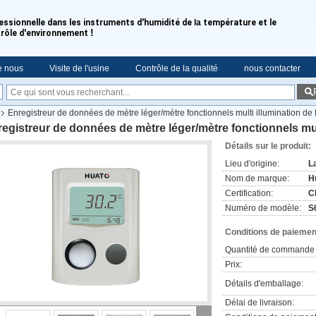
essionnelle dans les instruments d'humidité de
la
température et le
!
rôle d'environnement
e nous
Visite de l'usine
Contrôle de la qualité
nous contacter
Enregistreur de données de mètre léger/mètre fonctionnels multi illumination de 
egistreur de données de mètre léger/mètre fonctionnels mult
Détails sur le produit:
Lieu d'origine:
L
Nom de marque:
H
Certification:
C
Numéro de modèle:
S
Conditions de paiement
Quantité de commande 
Prix:
Détails d'emballage:
Délai de livraison: