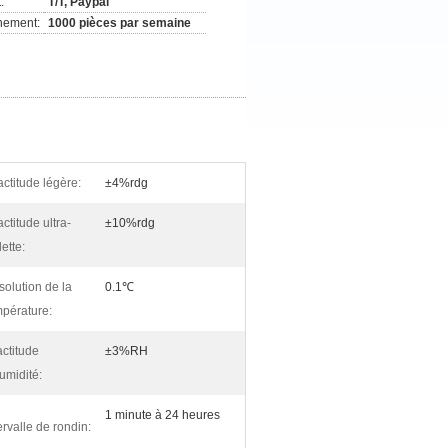
:
T/T, Paypal
nement:
1000 pièces par semaine
ctitude légère:
±4%rdg
ctitude ultra-
±10%rdg
lette:
olution de la
0.1℃
mpérature:
ctitude
±3%RH
umidité:
1 minute à 24 heures
ervalle de rondin: