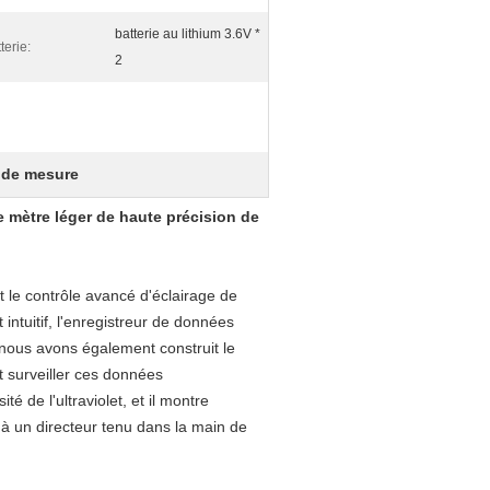
batterie au lithium 3.6V *
terie:
2
 de mesure
e mètre léger de haute précision de
le contrôle avancé d'éclairage de
intuitif, l'enregistreur de données
nous avons également construit le
ut surveiller ces données
té de l'ultraviolet, et il montre
 à un directeur tenu dans la main de